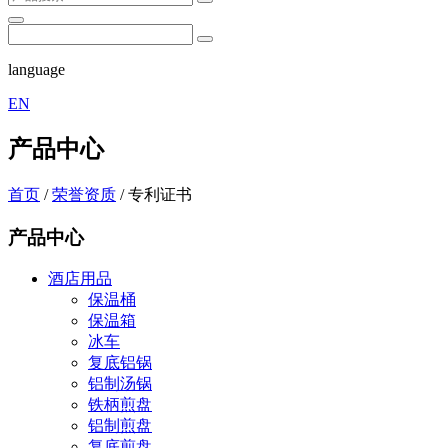
language
EN
产品中心
首页
/
荣誉资质
/
专利证书
产品中心
酒店用品
保温桶
保温箱
冰车
复底铝锅
铝制汤锅
铁柄煎盘
铝制煎盘
复底煎盘