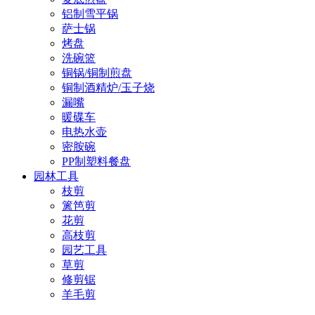
铝制雪平锅
萨士锅
烤盘
洗碗篮
铜锅/铜制煎盘
铜制酒精炉/玉子烧
漏嘴
暖碟车
电热水壶
密胺碗
PP制塑料餐盘
园林工具
枝剪
篱笆剪
花剪
高枝剪
园艺工具
草剪
修剪锯
羊毛剪