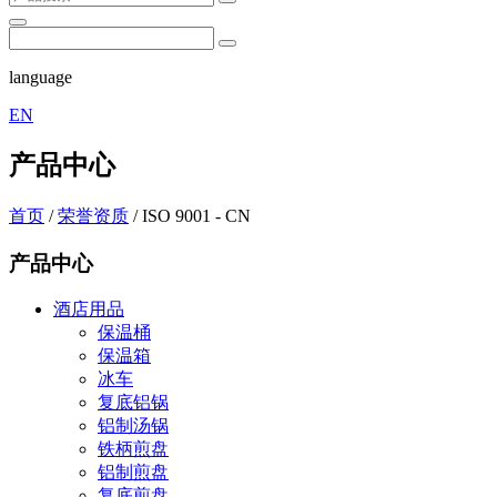
language
EN
产品中心
首页
/
荣誉资质
/
ISO 9001 - CN
产品中心
酒店用品
保温桶
保温箱
冰车
复底铝锅
铝制汤锅
铁柄煎盘
铝制煎盘
复底煎盘