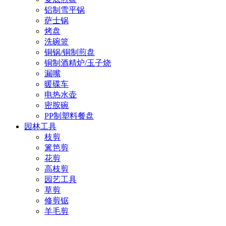
铝制雪平锅
萨士锅
烤盘
洗碗篮
铜锅/铜制煎盘
铜制酒精炉/玉子烧
漏嘴
暖碟车
电热水壶
密胺碗
PP制塑料餐盘
园林工具
枝剪
篱笆剪
花剪
高枝剪
园艺工具
草剪
修剪锯
羊毛剪