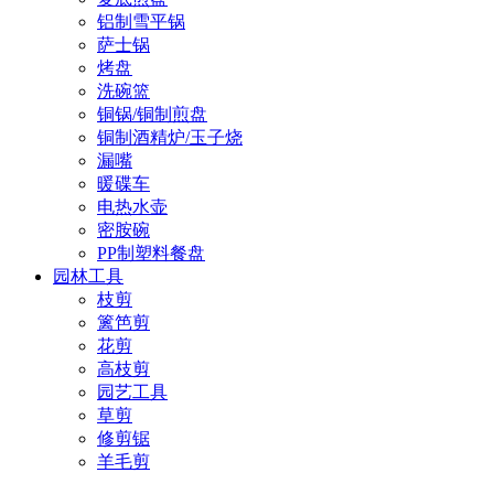
铝制雪平锅
萨士锅
烤盘
洗碗篮
铜锅/铜制煎盘
铜制酒精炉/玉子烧
漏嘴
暖碟车
电热水壶
密胺碗
PP制塑料餐盘
园林工具
枝剪
篱笆剪
花剪
高枝剪
园艺工具
草剪
修剪锯
羊毛剪