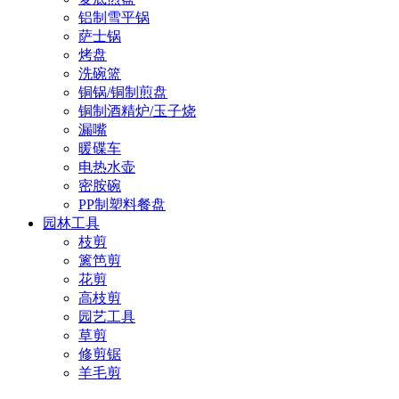
铝制雪平锅
萨士锅
烤盘
洗碗篮
铜锅/铜制煎盘
铜制酒精炉/玉子烧
漏嘴
暖碟车
电热水壶
密胺碗
PP制塑料餐盘
园林工具
枝剪
篱笆剪
花剪
高枝剪
园艺工具
草剪
修剪锯
羊毛剪