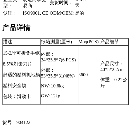
交货时间：
天
型：
易商
认证：
ISO9001, CE
ODM/OEM:
是的
产品详情
描述
纸箱测量(厘米)
Moq(PCS)
产品细节
15-3/4‘可折叠手锯
内部：
34*25.5*7(6 PCS)
产品尺寸：
8.5钢剃齿刀片
40*5*2.2cm
外部：
舒适的塑料抓地柄
3600
53*35.5*31(48%)
体重：0.22公
塑料安全锁
NW: 10.6kg
斤
GW: 12kg
包装：滑动卡
货号：904122