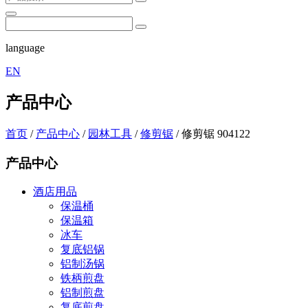
language
EN
产品中心
首页
/
产品中心
/
园林工具
/
修剪锯
/
修剪锯 904122
产品中心
酒店用品
保温桶
保温箱
冰车
复底铝锅
铝制汤锅
铁柄煎盘
铝制煎盘
复底煎盘