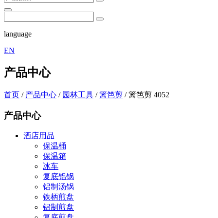
language
EN
产品中心
首页
/
产品中心
/
园林工具
/
篱笆剪
/
篱笆剪 4052
产品中心
酒店用品
保温桶
保温箱
冰车
复底铝锅
铝制汤锅
铁柄煎盘
铝制煎盘
复底煎盘