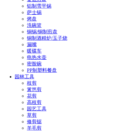
铝制雪平锅
萨士锅
烤盘
洗碗篮
铜锅/铜制煎盘
铜制酒精炉/玉子烧
漏嘴
暖碟车
电热水壶
密胺碗
PP制塑料餐盘
园林工具
枝剪
篱笆剪
花剪
高枝剪
园艺工具
草剪
修剪锯
羊毛剪