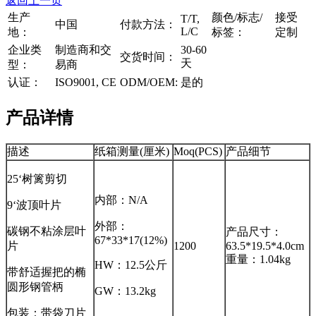
返回上一页
生产
颜色/标志/
接受
T/T,
中国
付款方法：
L/C
地：
标签：
定制
企业类
制造商和交
30-60
交货时间：
天
型：
易商
认证：
ISO9001, CE
ODM/OEM:
是的
产品详情
描述
纸箱测量(厘米)
Moq(PCS)
产品细节
25‘树篱剪切
内部：N/A
9‘波顶叶片
外部：
碳钢不粘涂层叶
产品尺寸：
67*33*17(12%)
片
1200
63.5*19.5*4.0cm
重量：1.04kg
HW：12.5公斤
带舒适握把的椭
圆形钢管柄
GW：13.2kg
包装：带袋刀片