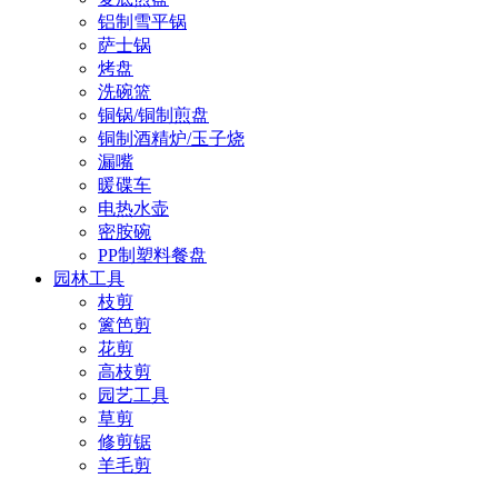
铝制雪平锅
萨士锅
烤盘
洗碗篮
铜锅/铜制煎盘
铜制酒精炉/玉子烧
漏嘴
暖碟车
电热水壶
密胺碗
PP制塑料餐盘
园林工具
枝剪
篱笆剪
花剪
高枝剪
园艺工具
草剪
修剪锯
羊毛剪