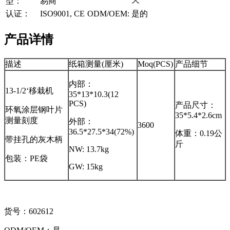
型：
易商
认证：
ISO9001, CE
ODM/OEM:
是的
产品详情
描述
纸箱测量(厘米)
Moq(PCS)
产品细节
内部：
13-1/2‘移栽机
35*13*10.3(12
PCS)
产品尺寸：
环氧涂层钢叶片
35*5.4*2.6cm
测量刻度
外部：
3600
36.5*27.5*34(72%)
体重：0.19公
带挂孔的灰木柄
斤
NW: 13.7kg
包装：PE袋
GW: 15kg
货号：602612