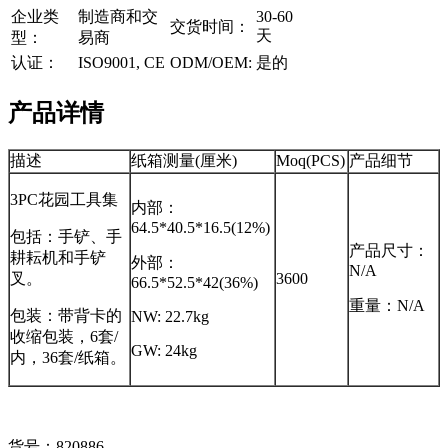
企业类
制造商和交
30-60
交货时间：
天
型：
易商
认证：
ISO9001, CE
ODM/OEM:
是的
产品详情
描述
纸箱测量(厘米)
Moq(PCS)
产品细节
3PC花园工具集
内部：
64.5*40.5*16.5(12%)
包括：手铲、手
产品尺寸：
耕耘机和手铲
外部：
N/A
叉。
3600
66.5*52.5*42(36%)
重量：N/A
包装：带背卡的
NW: 22.7kg
收缩包装，6套/
GW: 24kg
内，36套/纸箱。
货号：820886