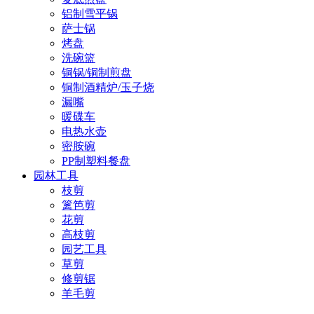
铝制雪平锅
萨士锅
烤盘
洗碗篮
铜锅/铜制煎盘
铜制酒精炉/玉子烧
漏嘴
暖碟车
电热水壶
密胺碗
PP制塑料餐盘
园林工具
枝剪
篱笆剪
花剪
高枝剪
园艺工具
草剪
修剪锯
羊毛剪