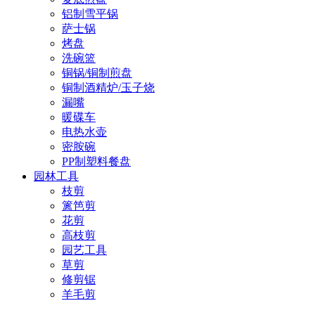
铝制雪平锅
萨士锅
烤盘
洗碗篮
铜锅/铜制煎盘
铜制酒精炉/玉子烧
漏嘴
暖碟车
电热水壶
密胺碗
PP制塑料餐盘
园林工具
枝剪
篱笆剪
花剪
高枝剪
园艺工具
草剪
修剪锯
羊毛剪