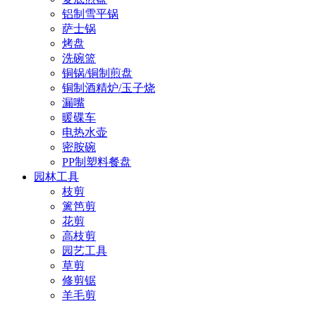
铝制雪平锅
萨士锅
烤盘
洗碗篮
铜锅/铜制煎盘
铜制酒精炉/玉子烧
漏嘴
暖碟车
电热水壶
密胺碗
PP制塑料餐盘
园林工具
枝剪
篱笆剪
花剪
高枝剪
园艺工具
草剪
修剪锯
羊毛剪