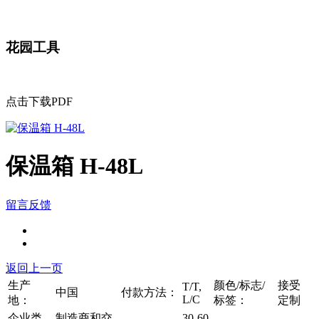
花园工具
点击下载PDF
保温箱 H-48L
留言反馈
返回上一页
生产
颜色/标志/
接受
T/T,
中国
付款方法：
L/C
地：
标签：
定制
企业类
制造商和交
30-60