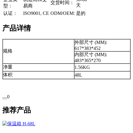
交货时间：
天
型：
易商
认证：
ISO9001, CE
ODM/OEM:
是的
产品详情
外部尺寸 (MM):
617*383*452
规格
内部尺寸 (MM):
483*365*270
净重
1.56KG
体积
48L
0
推荐产品