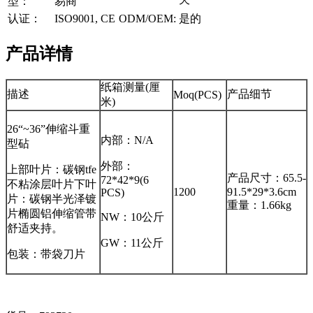
型：
易商
认证：
ISO9001, CE
ODM/OEM:
是的
产品详情
纸箱测量(厘
描述
产品细节
Moq(PCS)
米)
26“~36”伸缩斗重
内部：N/A
型砧
外部：
上部叶片：碳钢tfe
产品尺寸：65.5-
72*42*9(6
不粘涂层叶片下叶
1200
91.5*29*3.6cm
PCS)
片：碳钢半光泽镀
重量：1.66kg
片椭圆铝伸缩管带
NW：10公斤
舒适夹持。
GW：11公斤
包装：带袋刀片