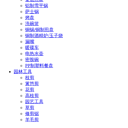
铝制雪平锅
萨士锅
烤盘
洗碗篮
铜锅/铜制煎盘
铜制酒精炉/玉子烧
漏嘴
暖碟车
电热水壶
密胺碗
PP制塑料餐盘
园林工具
枝剪
篱笆剪
花剪
高枝剪
园艺工具
草剪
修剪锯
羊毛剪