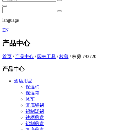
language
EN
产品中心
首页
/
产品中心
/
园林工具
/
枝剪
/
枝剪 793720
产品中心
酒店用品
保温桶
保温箱
冰车
复底铝锅
铝制汤锅
铁柄煎盘
铝制煎盘
复底煎盘