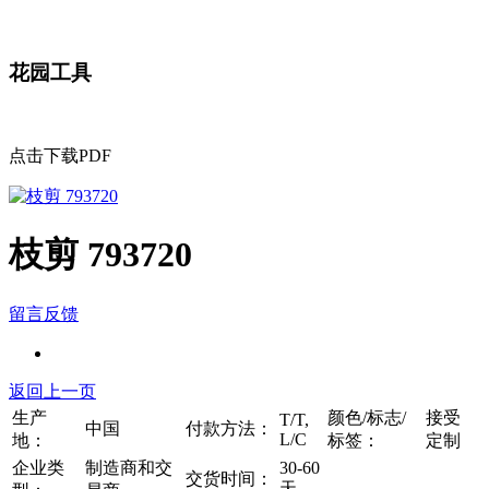
花园工具
点击下载PDF
枝剪 793720
留言反馈
返回上一页
生产
颜色/标志/
接受
T/T,
中国
付款方法：
L/C
地：
标签：
定制
企业类
制造商和交
30-60
交货时间：
天