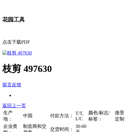
花园工具
点击下载PDF
枝剪 497630
留言反馈
返回上一页
生产
颜色/标志/
接受
T/T,
中国
付款方法：
L/C
地：
标签：
定制
企业类
制造商和交
30-60
交货时间：
天