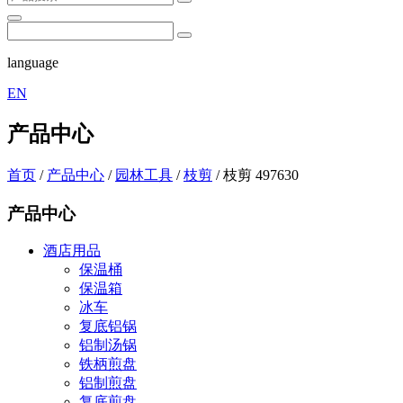
language
EN
产品中心
首页
/
产品中心
/
园林工具
/
枝剪
/
枝剪 497630
产品中心
酒店用品
保温桶
保温箱
冰车
复底铝锅
铝制汤锅
铁柄煎盘
铝制煎盘
复底煎盘