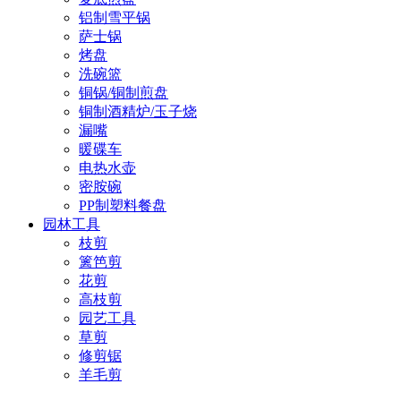
铝制雪平锅
萨士锅
烤盘
洗碗篮
铜锅/铜制煎盘
铜制酒精炉/玉子烧
漏嘴
暖碟车
电热水壶
密胺碗
PP制塑料餐盘
园林工具
枝剪
篱笆剪
花剪
高枝剪
园艺工具
草剪
修剪锯
羊毛剪