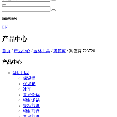
language
EN
产品中心
首页
/
产品中心
/
园林工具
/
篱笆剪
/
篱笆剪 723720
产品中心
酒店用品
保温桶
保温箱
冰车
复底铝锅
铝制汤锅
铁柄煎盘
铝制煎盘
复底煎盘