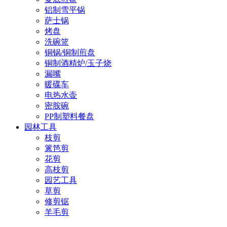
铝制雪平锅
萨士锅
烤盘
洗碗篮
铜锅/铜制煎盘
铜制酒精炉/玉子烧
漏嘴
暖碟车
电热水壶
密胺碗
PP制塑料餐盘
园林工具
枝剪
篱笆剪
花剪
高枝剪
园艺工具
草剪
修剪锯
羊毛剪