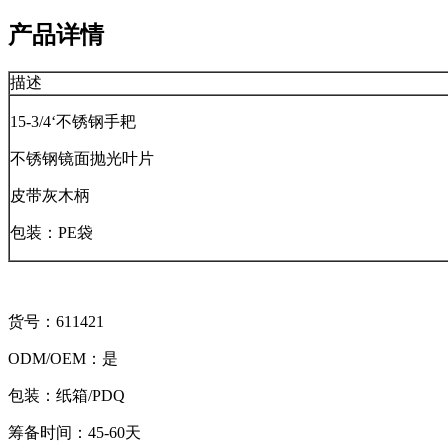
产品详情
描述
15-3/4‘不锈钢手耙
不锈钢镜面抛光叶片
皮带灰木柄
包装：PE袋
货号：611421
ODM/OEM：是
包装：纸箱/PDQ
筹备时间：45-60天