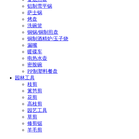
铝制雪平锅
萨士锅
烤盘
洗碗篮
铜锅/铜制煎盘
铜制酒精炉/玉子烧
漏嘴
暖碟车
电热水壶
密胺碗
PP制塑料餐盘
园林工具
枝剪
篱笆剪
花剪
高枝剪
园艺工具
草剪
修剪锯
羊毛剪