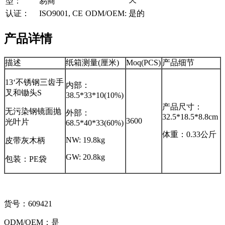
型：
易商
认证：
ISO9001, CE
ODM/OEM:
是的
产品详情
描述
纸箱测量(厘米)
Moq(PCS)
产品细节
13‘不锈钢三齿手
内部：
叉和锄头S
38.5*33*10(10%)
产品尺寸：
无污染钢镜面抛
外部：
32.5*18.5*8.8cm
3600
光叶片
68.5*40*33(60%)
体重：0.33公斤
NW: 19.8kg
皮带灰木柄
GW: 20.8kg
包装：PE袋
货号：609421
ODM/OEM：是